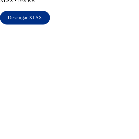
XLSX • 19.9 KB
Descargar XLSX